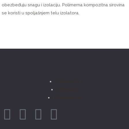
obezbeđuju snagu i izolaciju. Polimerna kompozitna sirovina
se koristi u spoljašnjem telu izolatora.
About Us
Product
Contact us