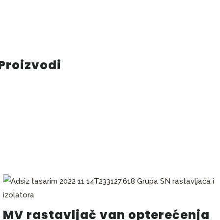
Proizvodi
MV rastavljač van opterećenja